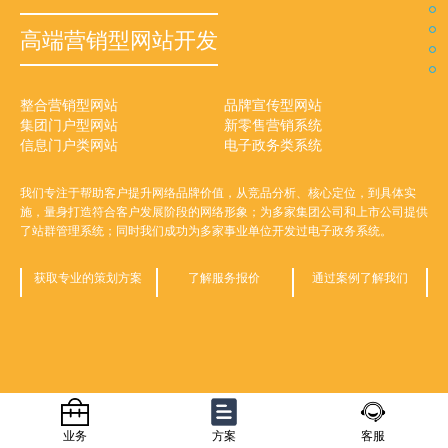
功能平台系统开发
高端营销型网站开发
移动端网站定制开发
网络基础业务服务
电子商务平台开发
技术支持与运维服务
精准网络营销推广
管家式网络顾问服务
培训管理系统
律师管理系统
整合营销型网站
H5响应式网站开发
域名服务
品牌宣传型网站
手机版网站开发
企业邮箱
商城系统
病例管理系统
技术维护与支持
预定系统
客户管理系统
网站代运营服务
新闻稿发布
品牌策划与推广
信息流营销
建站与营销辅导
集团门户型网站
微网站定制开发
虚拟主机
新零售营销系统
小程序定制开发
云服务器
分销系统
协同办公软件
网站内容维护
兑换系统
其他软件系统
网络咨询服务
百科与知道
行业可行性分析报告
新媒体推广
全方位管家式顾问服务
信息门户类网站
APP应用定制开发
网站认证
电子政务类系统
UI页面设计制作
客服系统
电子商务平台开发已经不仅仅满足于简单的购买，我们可以从购买体验、在线
多年的开发积累，我们对教育培训类的视频课程、在线答题、调查问卷、供应
网站的后期运营维护是甲方比较关注，乙方不愿触碰但又特别重要的环节；我
我们专注于帮助客户提升网络品牌价值宣传，通过互联网和移动互联网全面的
为客户解决所有关于互联网相关的问题，并量身制定专业的可行的解决方案，
我们专注于帮助客户提升网络品牌价值，从竞品分析、核心定位，到具体实
互联网的移动智能不仅仅是一个站点的展示，我们从实际应用的角度帮助客户
域名、空间、企业邮箱等基础业务是企业“触网”的前提，可信站点和中文名址
预定、多层级分销以及在线兑换等多方面，从
商招投标系统、金融公司的会员管理系统、投资管理系统、律所律师案件管理
们愿意从后期运维的角度提供更优质、更专业、更周到、更满意的服务，合理
用户
积累的角度上给出更加专业
多媒体平台，提高客户的公信力，同时提升知名度和美誉度。
为客户在互联网方面保驾护航，我们提供管家式网络顾问服务。
施，量身打造符合客户发展阶段的网络形象；为多家集团公司和上市公司提供
填补移动互联的空缺，并根据实际运营给出专业的解决方案，定制开发适合客
能提高客户的可信度与公信力，同时在线客服能方便网站浏览者及时在线沟通
的解决方案。
系统、医院病例管理系统、CRM客户管理系统、协同办公软件等等，已经具
的售后费用+及时响应的技术服务=长期稳定的合作。
了站群管理系统；同时我们成功为多家事业单位开发过电子政务系统。
户的移动端平台，全面覆盖互联网和移动互联网用户。
交流，提高用户浏览体验度，提升在线转换。
备相当专业的策划能力和开发能力。
获取专业的策划方案
获取专业的策划方案
了解服务报价
了解服务报价
通过案例了解我们
通过案例了解我们
获取专业的策划方案
获取专业的策划方案
了解服务报价
了解服务报价
通过案例了解我们
通过案例了解我们
获取专业的策划方案
获取专业的策划方案
获取专业的策划方案
了解服务报价
了解服务报价
了解服务报价
通过案例了解我们
通过案例了解我们
通过案例了解我们
获取专业的策划方案
了解服务报价
通过案例了解我们
业务
方案
客服